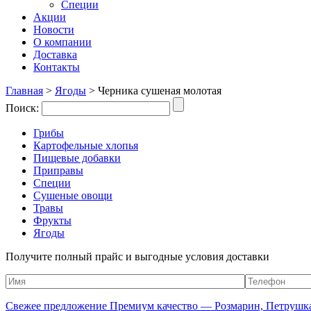
Специи
Акции
Новости
О компании
Доставка
Контакты
Главная
>
Ягоды
>
Черника сушеная молотая
Поиск:
Грибы
Картофельные хлопья
Пищевые добавки
Приправы
Специи
Сушеные овощи
Травы
Фрукты
Ягоды
Получите полный прайс и выгодные условия доставки
Свежее предложение Премиум качество — Розмарин, Петрушка,